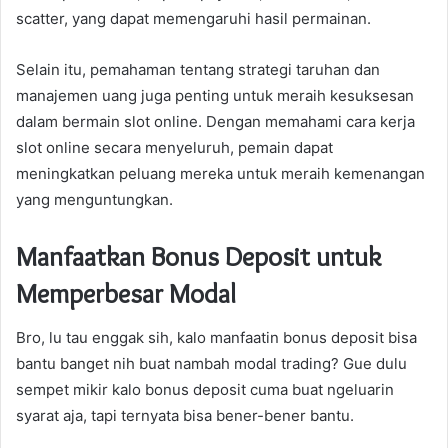
scatter, yang dapat memengaruhi hasil permainan.
Selain itu, pemahaman tentang strategi taruhan dan
manajemen uang juga penting untuk meraih kesuksesan
dalam bermain slot online. Dengan memahami cara kerja
slot online secara menyeluruh, pemain dapat
meningkatkan peluang mereka untuk meraih kemenangan
yang menguntungkan.
Manfaatkan Bonus Deposit untuk
Memperbesar Modal
Bro, lu tau enggak sih, kalo manfaatin bonus deposit bisa
bantu banget nih buat nambah modal trading? Gue dulu
sempet mikir kalo bonus deposit cuma buat ngeluarin
syarat aja, tapi ternyata bisa bener-bener bantu.