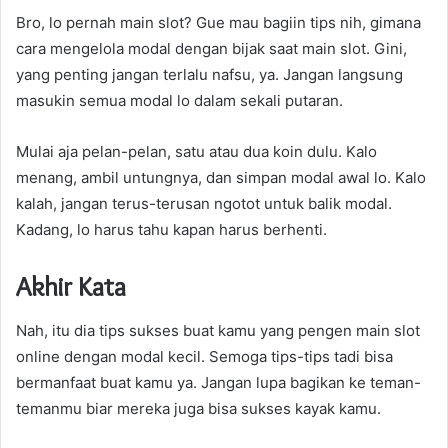
Bro, lo pernah main slot? Gue mau bagiin tips nih, gimana
cara mengelola modal dengan bijak saat main slot. Gini,
yang penting jangan terlalu nafsu, ya. Jangan langsung
masukin semua modal lo dalam sekali putaran.
Mulai aja pelan-pelan, satu atau dua koin dulu. Kalo
menang, ambil untungnya, dan simpan modal awal lo. Kalo
kalah, jangan terus-terusan ngotot untuk balik modal.
Kadang, lo harus tahu kapan harus berhenti.
Akhir Kata
Nah, itu dia tips sukses buat kamu yang pengen main slot
online dengan modal kecil. Semoga tips-tips tadi bisa
bermanfaat buat kamu ya. Jangan lupa bagikan ke teman-
temanmu biar mereka juga bisa sukses kayak kamu.