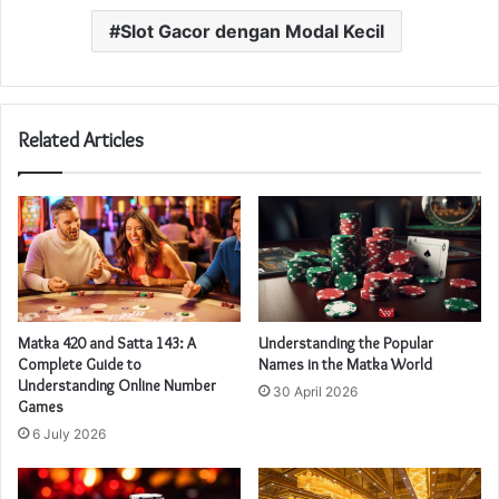
Slot Gacor dengan Modal Kecil
Related Articles
Matka 420 and Satta 143: A
Understanding the Popular
Complete Guide to
Names in the Matka World
Understanding Online Number
30 April 2026
Games
6 July 2026