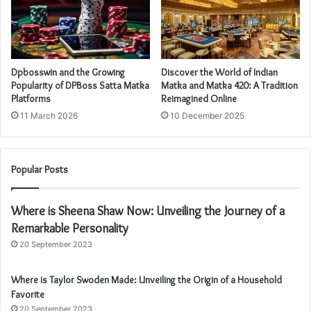
Dpbosswin and the Growing
Discover the World of Indian
Popularity of DPBoss Satta Matka
Matka and Matka 420: A Tradition
Platforms
Reimagined Online
11 March 2026
10 December 2025
Popular Posts
Where is Sheena Shaw Now: Unveiling the Journey of a
Remarkable Personality
20 September 2023
Where is Taylor Swoden Made: Unveiling the Origin of a Household
Favorite
20 September 2023