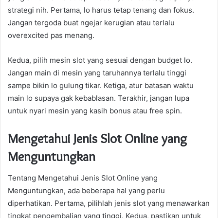
strategi nih. Pertama, lo harus tetap tenang dan fokus.
Jangan tergoda buat ngejar kerugian atau terlalu
overexcited pas menang.
Kedua, pilih mesin slot yang sesuai dengan budget lo.
Jangan main di mesin yang taruhannya terlalu tinggi
sampe bikin lo gulung tikar. Ketiga, atur batasan waktu
main lo supaya gak kebablasan. Terakhir, jangan lupa
untuk nyari mesin yang kasih bonus atau free spin.
Mengetahui Jenis Slot Online yang
Menguntungkan
Tentang Mengetahui Jenis Slot Online yang
Menguntungkan, ada beberapa hal yang perlu
diperhatikan. Pertama, pilihlah jenis slot yang menawarkan
tingkat pengembalian yang tinggi. Kedua, pastikan untuk