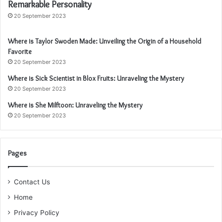
Remarkable Personality
20 September 2023
Where is Taylor Swoden Made: Unveiling the Origin of a Household
Favorite
20 September 2023
Where is Sick Scientist in Blox Fruits: Unraveling the Mystery
20 September 2023
Where is She Milftoon: Unraveling the Mystery
20 September 2023
Pages
Contact Us
Home
Privacy Policy