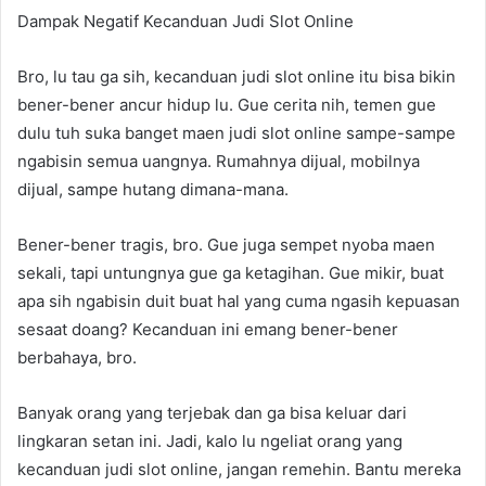
Dampak Negatif Kecanduan Judi Slot Online
Bro, lu tau ga sih, kecanduan judi slot online itu bisa bikin
bener-bener ancur hidup lu. Gue cerita nih, temen gue
dulu tuh suka banget maen judi slot online sampe-sampe
ngabisin semua uangnya. Rumahnya dijual, mobilnya
dijual, sampe hutang dimana-mana.
Bener-bener tragis, bro. Gue juga sempet nyoba maen
sekali, tapi untungnya gue ga ketagihan. Gue mikir, buat
apa sih ngabisin duit buat hal yang cuma ngasih kepuasan
sesaat doang? Kecanduan ini emang bener-bener
berbahaya, bro.
Banyak orang yang terjebak dan ga bisa keluar dari
lingkaran setan ini. Jadi, kalo lu ngeliat orang yang
kecanduan judi slot online, jangan remehin. Bantu mereka